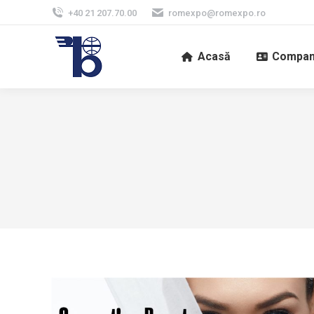
+40 21 207.70.00
romexpo@romexpo.ro
Acasă
Compan