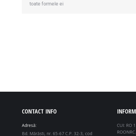
toate formele ei
CONTACT INFO
INFORM
Adresă:
CUI: RO 
ROONRC.
Bd. Mărăsti, nr. 65-67 C.P. 32-3, cod