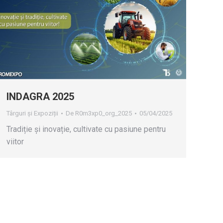
INDAGRA 2025
Târguri și Expoziții
De
R0m3xp0_org_2025
05/04/2025
Tradiție și inovație, cultivate cu pasiune pentru
viitor