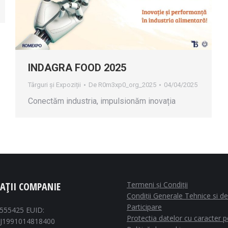
INDAGRA FOOD 2025
Târguri și Expoziții
De
R0m3xp0_org_2025
04/04/2025
Conectăm industria, impulsionăm inovația
AȚII COMPANIE
Termeni și Condiții
Condiții Generale Tehnice si de
Participare
1555425 EUID:
Protectia datelor cu caracter 
J1991014818400