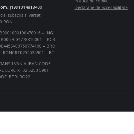
Politică de cookie
Com.: J1991014818400
Declarație de accesabilitate
cial subscris si varsat:
00 RON
B0001000190478916 – ING
B0067004778810001 – BCR
E445SV00750774160 – BRD
LRONCRT0252535901 – BT
RANSILVANIA IBAN CODE:
L EURC RT02 5253 5901
ODE: BTRLRO22