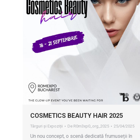
COSMETICS BEAUTY HAIR 2025
Târguri și Expoziții
De
R0m3xp0_org_2025
25/04/2025
Un nou concept, o scenă dedicată frumuseții în