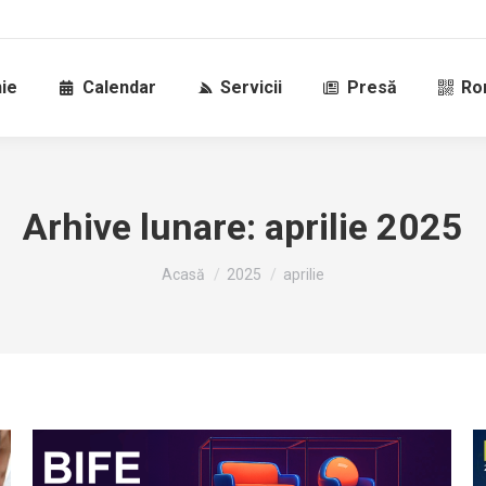
ie
Calendar
Servicii
Presă
Ro
Arhive lunare:
aprilie 2025
Sunteți aici:
Acasă
2025
aprilie