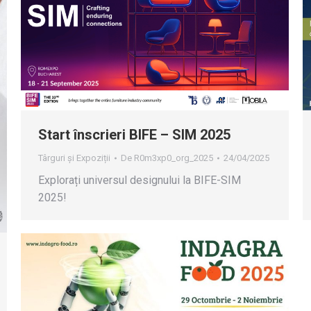
Start înscrieri BIFE – SIM 2025
Târguri și Expoziții
De
R0m3xp0_org_2025
24/04/2025
Explorați universul designului la BIFE-SIM
2025!