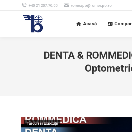
+40 21 207.70.00
romexpo@romexpo.ro
Acasă
Compan
DENTA & ROMMEDICA 
Optometrie
Târguri și Expoziții