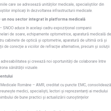
ile care se adresează unităților medicale, specialiștilor din
știlor implicați în dezvoltarea infrastructurii medicale.
 un nou sector integrat în platforma medicală
e – SNOO aduce în același cadru expozițional companii
ochelari de soare, echipamente optometrice, aparatură medicală d
tru cabinete de optică și optometrie, aparatură de ultimă oră și
i de corecție a viciilor de refracție alternative, precum și soluții
 adresabilitatea și creează noi oportunități de colaborare între
n zona sănătății vizuale.
entului
iei Medicale Române – AMR, creditat cu puncte EMC, consolideaz
unește medici, specialiști, lectori și reprezentanți ai mediului
imbului de bune practici și actualizării cunoștințelor