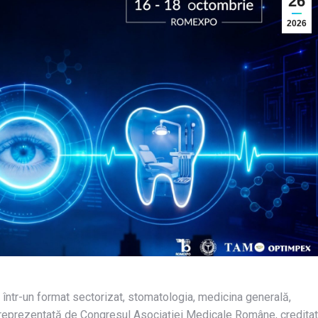
26
2026
într-un format sectorizat, stomatologia, medicina generală,
că reprezentată de Congresul Asociației Medicale Române, creditat