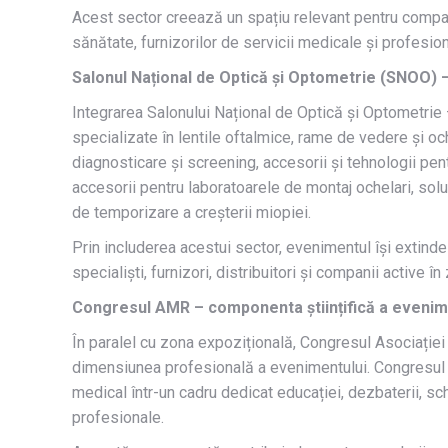
Acest sector creează un spațiu relevant pentru compani
sănătate, furnizorilor de servicii medicale și profesioni
Salonul Național de Optică și Optometrie (SNOO) –
Integrarea Salonului Național de Optică și Optometri
specializate în lentile oftalmice, rame de vedere și 
diagnosticare și screening, accesorii și tehnologii pen
accesorii pentru laboratoarele de montaj ochelari, soluți
de temporizare a creșterii miopiei.
Prin includerea acestui sector, evenimentul își extinde
specialiști, furnizori, distribuitori și companii active î
Congresul AMR – componenta științifică a evenim
În paralel cu zona expozițională, Congresul Asociaț
dimensiunea profesională a evenimentului. Congresul re
medical într-un cadru dedicat educației, dezbaterii, sch
profesionale.