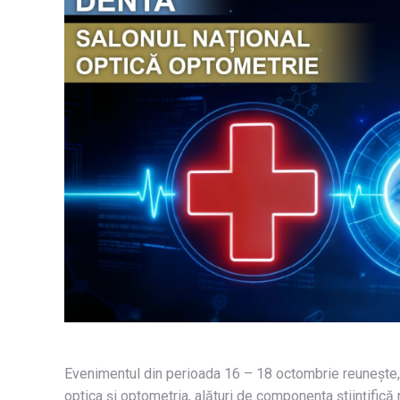
Evenimentul din perioada 16 – 18 octombrie reunește, 
optica și optometria, alături de componenta științifi