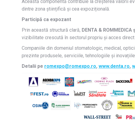
Această componentă contribuie la creșterea valorii eve
dintre zona științifică și cea expozițională.
Participă ca expozant
Prin această structură clară,
DENTA & ROMMEDICA ș
vizibilitate crescută în sectorul propriu și acces direct
Companiile din domeniul stomatologic, medical, opticii 
prezinte produsele, serviciile, tehnologiile și inovațiil
Detalii pe
romexpo@romexpo.ro
,
www.denta.ro
,
w