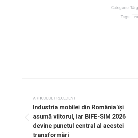
Categorie:
Târg
Tags:
2
Navigație
post
ARTICOLUL PRECEDENT
Industria mobilei din România își
asumă viitorul, iar BIFE-SIM 2026
Mesaj
devine punctul central al acestei
anterior:
transformări