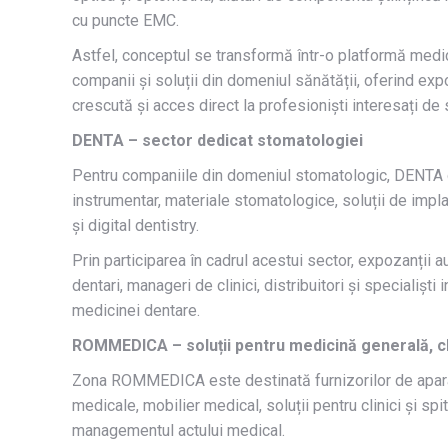
cu puncte EMC.
Astfel, conceptul se transformă într-o platformă medic
companii și soluții din domeniul sănătății, oferind expo
crescută și acces direct la profesioniști interesați de 
DENTA – sector dedicat stomatologiei
Pentru companiile din domeniul stomatologic, DENTA of
instrumentar, materiale stomatologice, soluții de impl
și digital dentistry.
Prin participarea în cadrul acestui sector, expozanții a
dentari, manageri de clinici, distribuitori și specialișt
medicinei dentare.
ROMMEDICA – soluții pentru medicină generală, clin
Zona ROMMEDICA este destinată furnizorilor de apara
medicale, mobilier medical, soluții pentru clinici și spi
managementul actului medical.