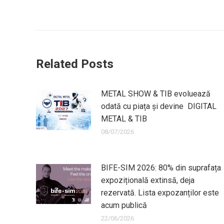
Related Posts
METAL SHOW & TIB evoluează
odată cu piața și devine DIGITAL
METAL & TIB
08/07/2026
BIFE-SIM 2026: 80% din suprafața
expozițională extinsă, deja
rezervată. Lista expozanților este
acum publică
22/06/2026