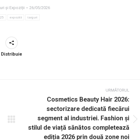
uri și Expoziții
26/05/2026
025
expozitii
targuri
Distribuie
URMĂTORUL
Cosmetics Beauty Hair 2026:
sectorizare dedicată fiecărui
segment al industriei. Fashion și
Următorul
stilul de viață sănătos completează
post:
ediția 2026 prin două zone noi