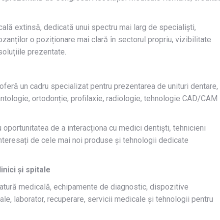
ală extinsă, dedicată unui spectru mai larg de specialiști,
zanților o poziționare mai clară în sectorul propriu, vizibilitate
soluțiile prezentate.
eră un cadru specializat pentru prezentarea de unituri dentare,
antologie, ortodonție, profilaxie, radiologie, tehnologie CAD/CAM
u oportunitatea de a interacționa cu medici dentiști, tehnicieni
i interesați de cele mai noi produse și tehnologii dedicate
ici și spitale
tură medicală, echipamente de diagnostic, dispozitive
tale, laborator, recuperare, servicii medicale și tehnologii pentru