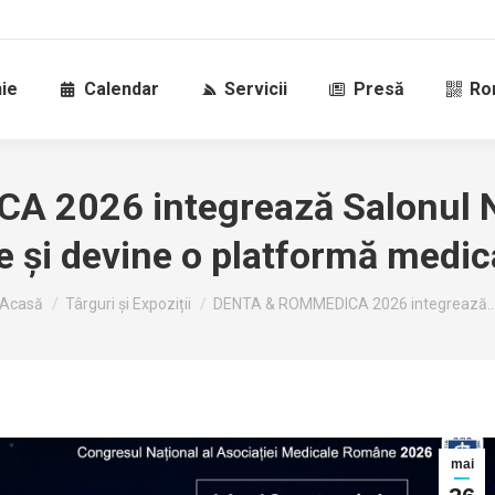
ie
Calendar
Servicii
Presă
Ro
2026 integrează Salonul Na
 și devine o platformă medic
Sunteți aici:
Acasă
Târguri și Expoziții
DENTA & ROMMEDICA 2026 integrează..
mai