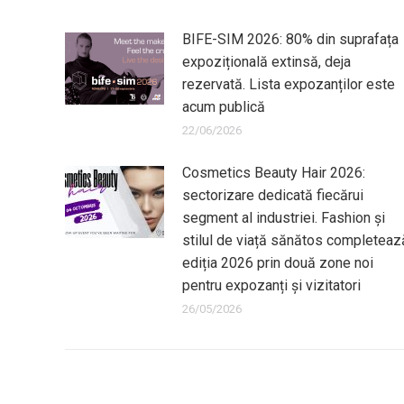
BIFE-SIM 2026: 80% din suprafața
expozițională extinsă, deja
rezervată. Lista expozanților este
acum publică
22/06/2026
Cosmetics Beauty Hair 2026:
sectorizare dedicată fiecărui
segment al industriei. Fashion și
stilul de viață sănătos completeaz
ediția 2026 prin două zone noi
pentru expozanți și vizitatori
26/05/2026