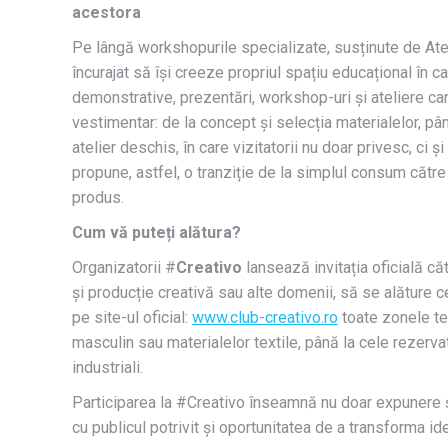
acestora
Pe lângă workshopurile specializate, susținute de Atel
încurajat să își creeze propriul spațiu educațional în c
demonstrative, prezentări, workshop-uri și ateliere ca
vestimentar: de la concept și selecția materialelor, până
atelier deschis, în care vizitatorii nu doar privesc, ci ș
propune, astfel, o tranziție de la simplul consum către o
produs.
Cum vă puteți alătura?
Organizatorii #
Creativo
lansează invitația oficială c
și producție creativă sau alte domenii, să se alăture ce
pe site-ul oficial:
www.club-creativo.ro
toate zonele tem
masculin sau materialelor textile, până la cele rezerva
industriali.
Participarea la #Creativo înseamnă nu doar expunere ș
cu publicul potrivit și oportunitatea de a transforma ide