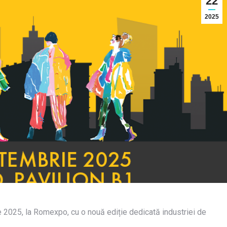
22
2025
e 2025, la Romexpo, cu o nouă ediție dedicată industriei de