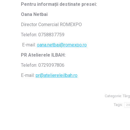
Pentru informații destinate presei:
Oana Netbai
Director Comercial ROMEXPO
Telefon: 0758837759
E-mail:
oana.netbai@romexpo.ro
PR Atelierele ILBAH:
Telefon: 0729397
E-mail:
pr@ateliereleilbah.ro
Categorie:
Târg
Tags:
2