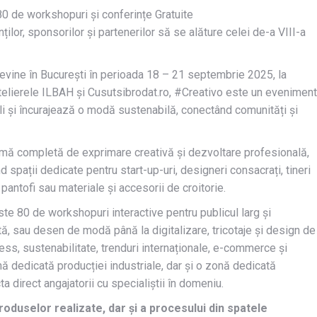
0 de workshopuri și conferințe Gratuite
ilor, sponsorilor și partenerilor să se alăture celei de-a VIII-a
, revine în București în perioada 18 – 21 septembrie 2025, la
ierele ILBAH și Cusutsibrodat.ro, #Creativo este un eveniment
ali și încurajează o modă sustenabilă, conectând comunități și
rmă completă de exprimare creativă și dezvoltare profesională,
 spații dedicate pentru start-up-uri, designeri consacrați, tineri
pantofi sau materiale și accesorii de croitorie.
te 80 de workshopuri interactive pentru publicul larg și
tă, sau desen de modă până la digitalizare, tricotaje și design de
ess, sustenabilitate, trenduri internaționale, e-commerce și
ă dedicată producției industriale, dar și o zonă dedicată
a direct angajatorii cu specialiștii în domeniu.
roduselor realizate, dar și a procesului din spatele