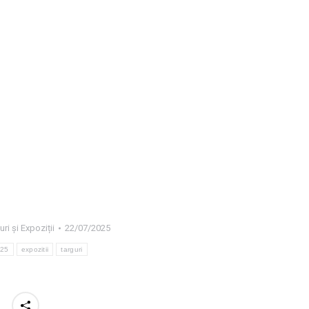
806
uri și Expoziții
22/07/2025
025
expozitii
targuri