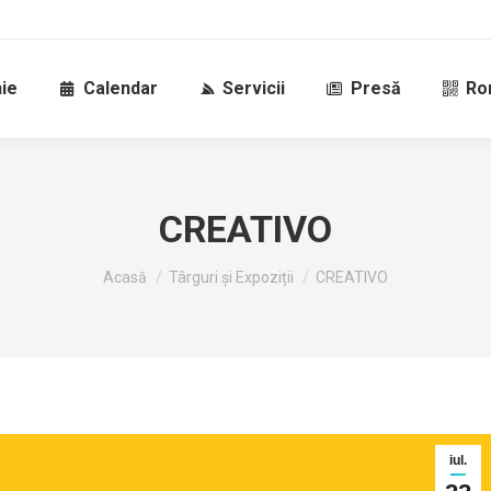
ie
Calendar
Servicii
Presă
Ro
CREATIVO
Sunteți aici:
Acasă
Târguri și Expoziții
CREATIVO
iul.