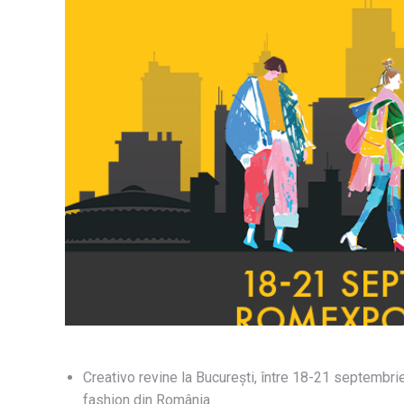
Creativo revine la București, între 18-21 septembri
fashion din România