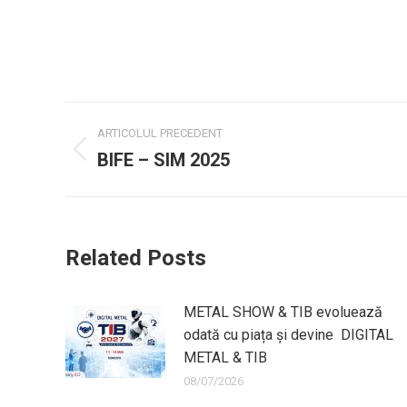
Navigație
ARTICOLUL PRECEDENT
post
BIFE – SIM 2025
Mesaj
anterior:
Related Posts
METAL SHOW & TIB evoluează
odată cu piața și devine DIGITAL
METAL & TIB
08/07/2026