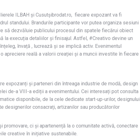
ierele ILBAH și Cusutșibrodat.ro, fiecare expozant va fi
adrul standului. Brandurile participante vor putea organiza sesiuni
re să dezvăluie publicului procesul din spatele fiecărui obiect
 la execuția detaliilor și finisajul. Astfel, #Creativo devine un
i înțeleg, învață , lucrează și se implică activ. Evenimentul
 apreciere reală a valorii creației și a muncii investite în fiecare
ătre expozanți și parteneri din întreaga industrie de modă, design
lei de-a VIII-a ediții a evenimentului. Cei interesați pot consulta
atice disponibile, de la cele dedicate start-up-urilor, designului
te designerilor consacrați, artizanilor sau producătorilor
i promovare, ci și apartenență la o comunitate activă, conectare
ile creative în inițiative sustenabile.