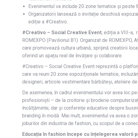
Evenimentul va include 20 zone tematice și peste 8
Organizatorii lansează o invitație deschisă expozanț
ediție a #Creativo.
#Creativo – Social Creative Event
, ediția a VIII-a
ROMEXPO (Pavilionul B1). Organizat de ROMEXPO, Atel
care promovează cultura urbană, sprijină creatorii loc
oferind un spațiu real de învățare și colaborare.
#Creativo – Social Creative Event reprezintă o platfo
care va reuni 20 zone expoziționale tematice, incluzând
designeri, articole vestimentare bărbăteși, ateliere de 
De asemenea, în cadrul evenimentului vor avea loc pes
profesioniști – de la croitorie și broderie computeriza
încălțăminte, dar și conferințe educative despre busin
branding în modă. Mai mult, evenimentul va avea o zon
joburilor din industria de fashion, cu scopul de a conect
Educația în fashion începe cu înțelegerea valorii p