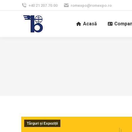
+40 21 207.70.00
romexpo@romexpo.ro
Acasă
Compan
Târguri și Expoziții