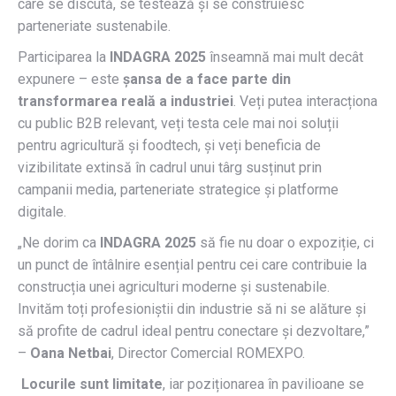
care se discută, se testează și se construiesc
parteneriate sustenabile.
Participarea la
INDAGRA 2025
înseamnă mai mult decât
expunere – este
șansa de a face parte din
transformarea reală a industriei
. Veți putea interacționa
cu public B2B relevant, veți testa cele mai noi soluții
pentru agricultură și foodtech, și veți beneficia de
vizibilitate extinsă în cadrul unui târg susținut prin
campanii media, parteneriate strategice și platforme
digitale.
„Ne dorim ca
INDAGRA 2025
să fie nu doar o expoziție, ci
un punct de întâlnire esențial pentru cei care contribuie la
construcția unei agriculturi moderne și sustenabile.
Invităm toți profesioniștii din industrie să ni se alăture și
să profite de cadrul ideal pentru conectare și dezvoltare,”
–
Oana Netbai
, Director Comercial ROMEXPO.
Locurile sunt limitate
, iar poziționarea în pavilioane se