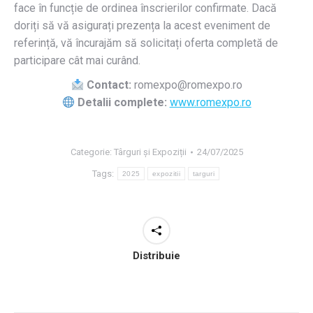
face în funcție de ordinea înscrierilor confirmate. Dacă
doriți să vă asigurați prezența la acest eveniment de
referință, vă încurajăm să solicitați oferta completă de
participare cât mai curând.
Contact:
romexpo@romexpo.ro
Detalii complete:
www.romexpo.ro
Categorie:
Târguri și Expoziții
24/07/2025
Tags:
2025
expozitii
targuri
Distribuie