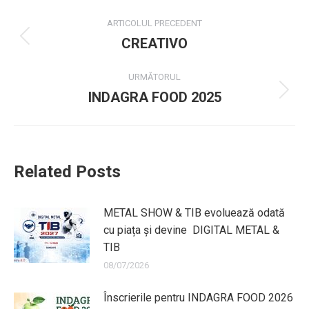
Navigație
ARTICOLUL PRECEDENT
post
CREATIVO
Mesaj
anterior:
URMĂTORUL
INDAGRA FOOD 2025
Următorul
post:
Related Posts
METAL SHOW & TIB evoluează odată
cu piața și devine DIGITAL METAL &
TIB
08/07/2026
Înscrierile pentru INDAGRA FOOD 2026