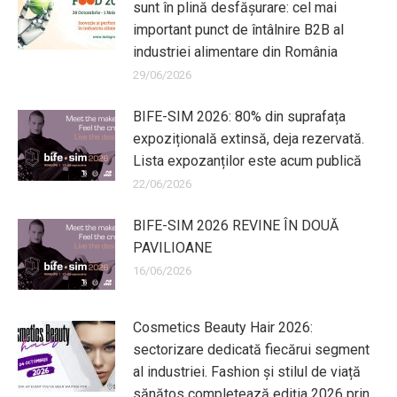
sunt în plină desfășurare: cel mai
important punct de întâlnire B2B al
industriei alimentare din România
29/06/2026
BIFE-SIM 2026: 80% din suprafața
expozițională extinsă, deja rezervată.
Lista expozanților este acum publică
22/06/2026
BIFE-SIM 2026 REVINE ÎN DOUĂ
PAVILIOANE
16/06/2026
Cosmetics Beauty Hair 2026:
sectorizare dedicată fiecărui segment
al industriei. Fashion și stilul de viață
sănătos completează ediția 2026 prin