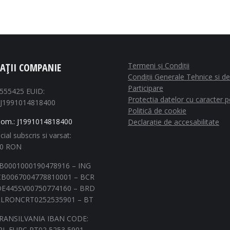
AȚII COMPANIE
Termeni și Condiții
Condiții Generale Tehnice si de
Participare
1555425 EUID:
Protectia datelor cu caracter 
J1991014818400
Politică de cookie
Com.: J1991014818400
Declarație de accesabilitate
cial subscris si varsat:
00 RON
B0001000190478916 – ING
B0067004778810001 – BCR
E445SV00750774160 – BRD
LRONCRT0252535901 – BT
RANSILVANIA IBAN CODE:
L EURC RT02 5253 5901