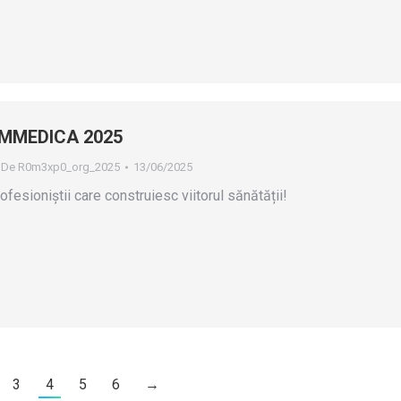
MMEDICA 2025
De
R0m3xp0_org_2025
13/06/2025
ofesioniștii care construiesc viitorul sănătății!
3
4
5
6
→