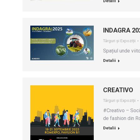
Detalii
INDAGRA 20
Târguri și Expoziții
Spațiul unde viito
Detalii
CREATIVO
Târguri și Expoziții
#Creativo – Soci
de fashion din Ro
Detalii