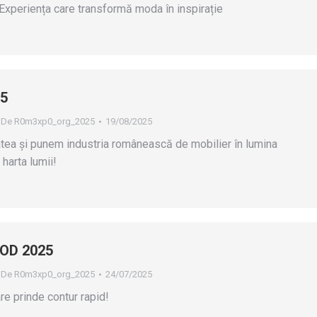
Experiența care transformă moda în inspirație
25
De
R0m3xp0_org_2025
19/08/2025
ea și punem industria românească de mobilier în lumina
 harta lumii!
OD 2025
De
R0m3xp0_org_2025
24/07/2025
re prinde contur rapid!