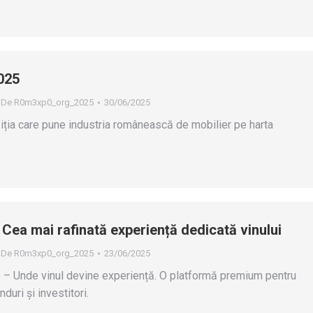
025
De
R0m3xp0_org_2025
30/06/2025
ția care pune industria românească de mobilier pe harta
Cea mai rafinată experiență dedicată vinului
De
R0m3xp0_org_2025
23/06/2025
– Unde vinul devine experiență. O platformă premium pentru
nduri și investitori.