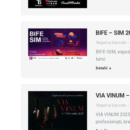
BIFE – SIM 2
Târguri și Expoziții
BIFE-SIM, expozi
lumii
Detalii
VIA VINUM – 
Târguri și Expoziții
VIA VINUM 2025 
profesioniști, bra