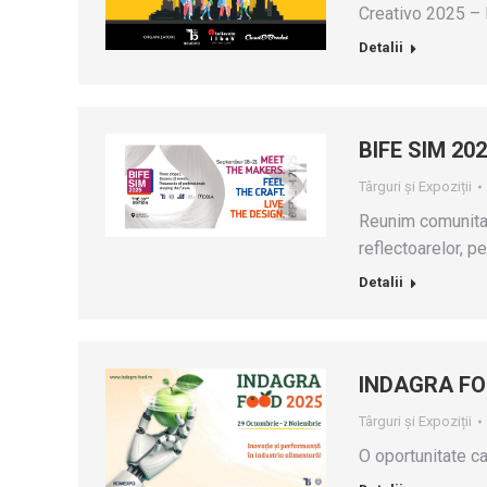
Creativo 2025 – 
Detalii
BIFE SIM 20
Târguri și Expoziții
Reunim comunitat
reflectoarelor, pe
Detalii
INDAGRA FO
Târguri și Expoziții
O oportunitate ca