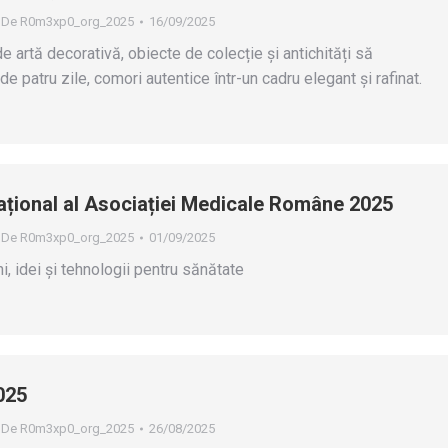
De
R0m3xp0_org_2025
16/09/2025
de artă decorativă, obiecte de colecție și antichități să
e patru zile, comori autentice într-un cadru elegant și rafinat.
țional al Asociației Medicale Române 2025
De
R0m3xp0_org_2025
01/09/2025
 idei și tehnologii pentru sănătate
025
De
R0m3xp0_org_2025
26/08/2025