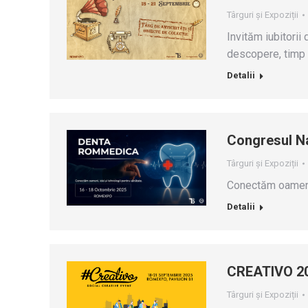
Târguri și Expoziții
Invităm iubitorii 
descopere, timp d
Detalii
Congresul Na
Târguri și Expoziții
Conectăm oameni,
Detalii
CREATIVO 2
Târguri și Expoziții