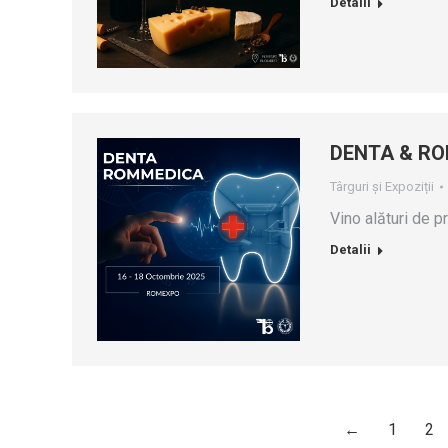
Detalii
DENTA & RO
Târguri și Expoziții
Vino alături de pr
Detalii
←
1
2