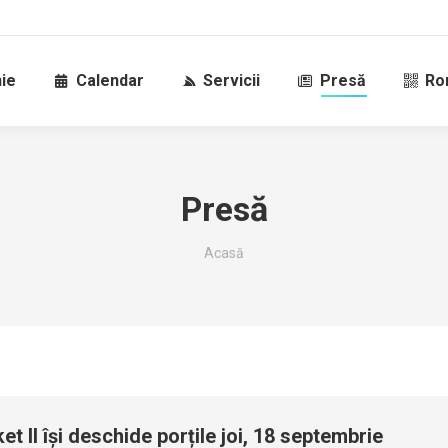
ie
Calendar
Servicii
Presă
Ro
Presă
Sunteți aici:
Acasă
t II își deschide porțile joi, 18 septembrie