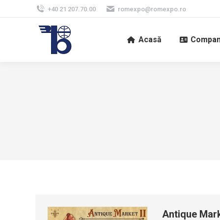
+40 21 207.70.00
romexpo@romexpo.ro
Acasă
Compan
Antique Marke