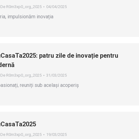
De
R0m3xp0_org_2025
04/04/2025
ia, impulsionăm inovația
CasaTa2025: patru zile de inovație pentru
dernă
De
R0m3xp0_org_2025
31/03/2025
pasionați, reuniți sub același acoperiș
uCasaTa2025
De
R0m3xp0_org_2025
19/03/2025