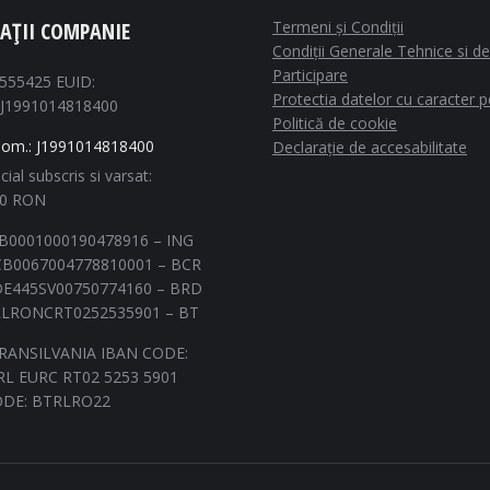
AȚII COMPANIE
Termeni și Condiții
Condiții Generale Tehnice si de
Participare
1555425 EUID:
Protectia datelor cu caracter 
J1991014818400
Politică de cookie
Com.: J1991014818400
Declarație de accesabilitate
cial subscris si varsat:
00 RON
B0001000190478916 – ING
B0067004778810001 – BCR
E445SV00750774160 – BRD
LRONCRT0252535901 – BT
RANSILVANIA IBAN CODE:
L EURC RT02 5253 5901
ODE: BTRLRO22