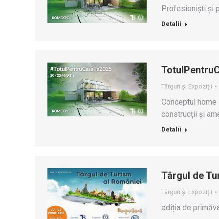
Profesioniști și 
Detalii
TotulPentru
Târguri și Expoziții
Conceptul home &
construcții și am
Detalii
Târgul de Tu
Târguri și Expoziții
ediția de primăv