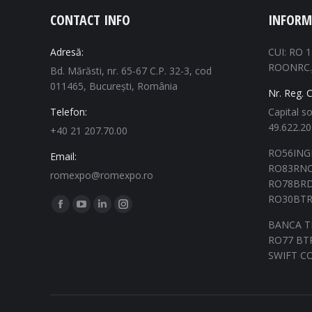
CONTACT INFO
INFORM
Adresă:
CUI: RO 
ROONRC.
Bd. Mărăsti, nr. 65-67 C.P. 32-3, cod
011465, București, România
Nr. Reg. 
Telefon:
Capital so
49.622.2
+40 21 207.70.00
RO56ING
Email:
RO83RNC
romexpo@romexpo.ro
RO78BRD
RO30BTR
Găsiți-ne pe:
Pagina
Pagina
Pagina
Pagina
BANCA T
Facebook
YouTube
Linkedin
Instagram
RO77 BTR
se
se
se
se
SWIFT C
deschide
deschide
deschide
deschide
într-
într-
într-
într-
o
o
o
o