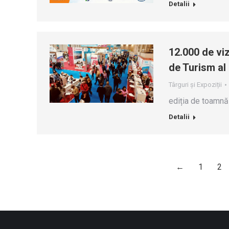
Detalii
12.000 de viz
de Turism al
Târguri și Expoziții
ediția de toamn
Detalii
←
1
2