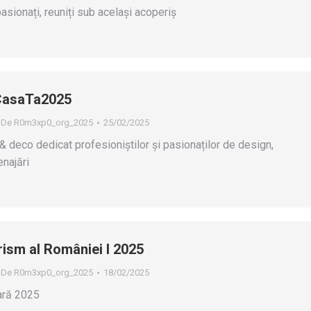
pasionați, reuniți sub același acoperiș
CasaTa2025
De
R0m3xp0_org_2025
25/02/2025
 deco dedicat profesioniștilor și pasionaților de design,
enajări
rism al României I 2025
De
R0m3xp0_org_2025
18/02/2025
ară 2025