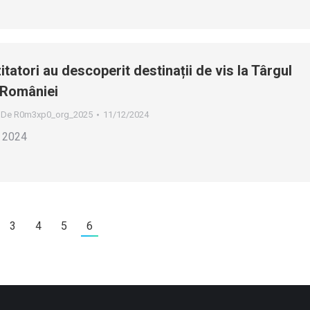
itatori au descoperit destinații de vis la Târgul
 României
De
R0m3xp0_org_2025
11/12/2024
ă 2024
3
4
5
6