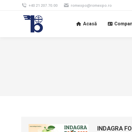
+40 21 207.70.00
romexpo@romexpo.ro
Acasă
Compan
INDAGRA FO