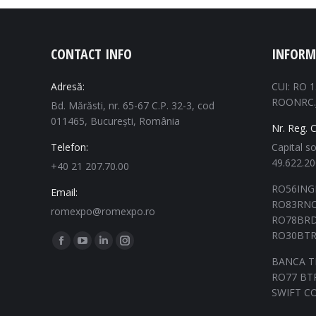
CONTACT INFO
INFORM
Adresă:
CUI: RO 
ROONRC.
Bd. Mărăsti, nr. 65-67 C.P. 32-3, cod
011465, București, România
Nr. Reg. 
Telefon:
Capital so
49.622.2
+40 21 207.70.00
RO56ING
Email:
RO83RNC
romexpo@romexpo.ro
RO78BRD
RO30BTR
Găsiți-ne pe:
Pagina
Pagina
Pagina
Pagina
BANCA T
Facebook
YouTube
Linkedin
Instagram
RO77 BTR
se
se
se
se
SWIFT C
deschide
deschide
deschide
deschide