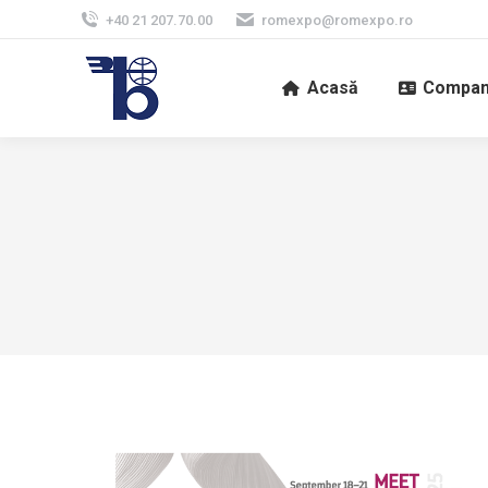
+40 21 207.70.00
romexpo@romexpo.ro
Acasă
Compan