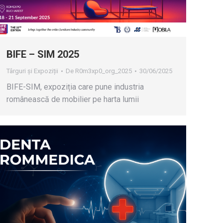
BIFE – SIM 2025
Târguri și Expoziții
De
R0m3xp0_org_2025
30/06/2025
BIFE-SIM, expoziția care pune industria
românească de mobilier pe harta lumii