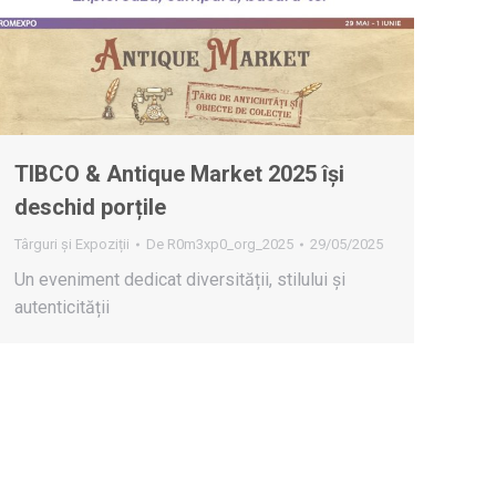
TIBCO & Antique Market 2025 își
deschid porțile
Târguri și Expoziții
De
R0m3xp0_org_2025
29/05/2025
Un eveniment dedicat diversității, stilului și
autenticității