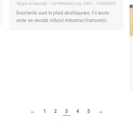
Târguri și Expoziții
De
R0m3xp0_org_2025
13/06/2025
Înscrierile sunt în plină desfășurare. Fii acolo
unde se decide viitorul industriei frumuseții.
←
1
2
3
4
5
→