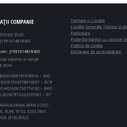
AȚII COMPANIE
Termeni și Condiții
Condiții Generale Tehnice si de
Participare
1555425 EUID:
Protectia datelor cu caracter 
J1991014818400
Politică de cookie
Com.: J1991014818400
Declarație de accesabilitate
cial subscris si varsat:
00 RON
B0001000190478916 – ING
B0067004778810001 – BCR
E445SV00750774160 – BRD
LRONCRT0252535901 – BT
RANSILVANIA IBAN CODE:
L EURC RT02 5253 5901
ODE: BTRLRO22