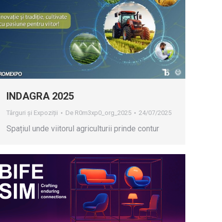
INDAGRA 2025
Târguri și Expoziții
De
R0m3xp0_org_2025
24/07/2025
Spațiul unde viitorul agriculturii prinde contur