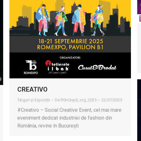
CREATIVO
Târguri și Expoziții
De
R0m3xp0_org_2025
22/07/2025
#Creativo – Social Creative Event, cel mai mare
eveniment dedicat industriei de fashion din
România, revine în București