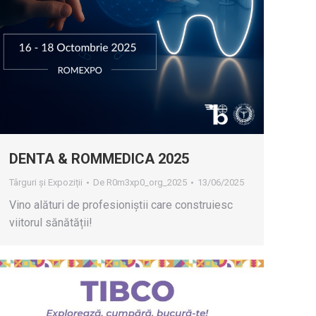
DENTA & ROMMEDICA 2025
Târguri și Expoziții
De
R0m3xp0_org_2025
13/06/2025
Vino alături de profesioniștii care construiesc
viitorul sănătății!