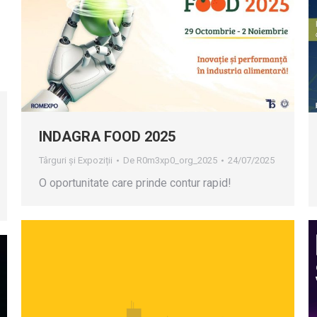
INDAGRA FOOD 2025
Târguri și Expoziții
De
R0m3xp0_org_2025
24/07/2025
O oportunitate care prinde contur rapid!