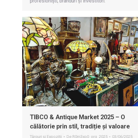
profesioniști, branduri și investitori.
TIBCO & Antique Market 2025 – O
călătorie prin stil, tradiție și valoare
Târguri și Expoziții
De
R0m3xp0_org_2025
03/06/2025