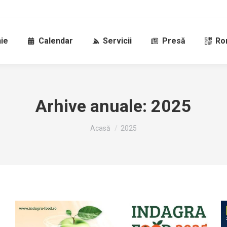
ie
Calendar
Servicii
Presă
Ro
Arhive anuale:
2025
Sunteți aici:
Acasă
2025