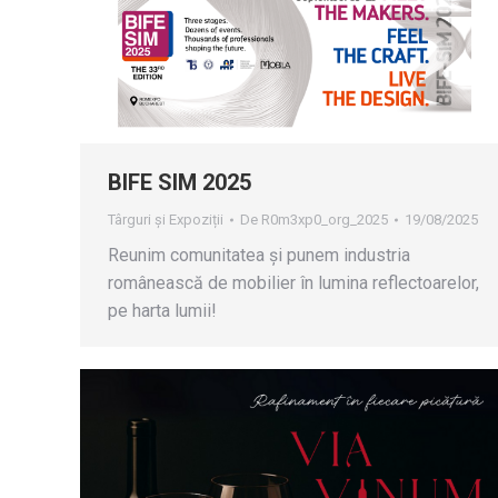
BIFE SIM 2025
Târguri și Expoziții
De
R0m3xp0_org_2025
19/08/2025
Reunim comunitatea și punem industria
românească de mobilier în lumina reflectoarelor,
pe harta lumii!