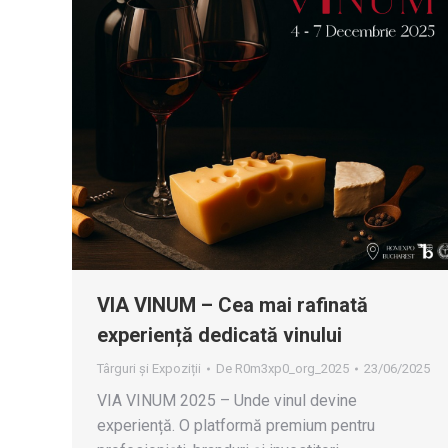
VIA VINUM – Cea mai rafinată
experiență dedicată vinului
Târguri și Expoziții
De
R0m3xp0_org_2025
23/06/2025
VIA VINUM 2025 – Unde vinul devine
experiență. O platformă premium pentru